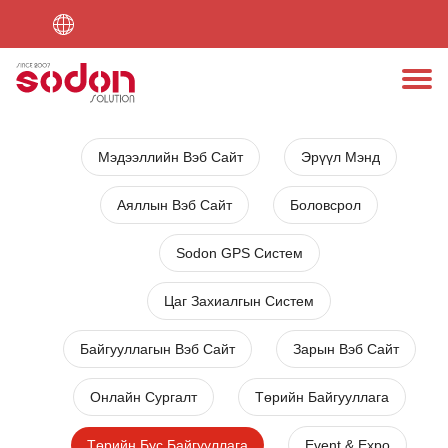
Түгээмэл асуултууд
Онлайн шоп
Мобайл апп
Холбогдох
Вэб сайт
Бүтээл
Бид
Мэдээллийн Вэб Сайт
Эрүүл Мэнд
Аяллын Вэб Сайт
Боловсрол
Sodon GPS Систем
Цаг Захиалгын Систем
Байгууллагын Вэб Сайт
Зарын Вэб Сайт
Онлайн Сургалт
Төрийн Байгууллага
Төрийн Бус Байгууллага
Event & Expo