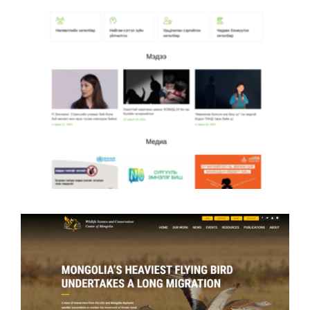
Morinerdene.mn
Хөөрхөн Зүрх ТББ