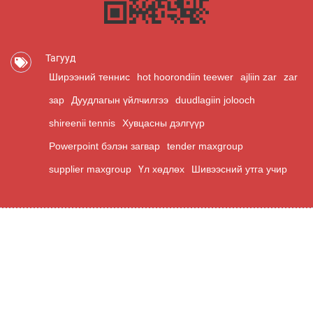
Тагууд
Ширээний теннис
hot hoorondiin teewer
ajliin zar
zar
зар
Дуудлагын үйлчилгээ
duudlagiin jolooch
shireenii tennis
Хувцасны дэлгүүр
Powerpoint бэлэн загвар
tender maxgroup
supplier maxgroup
Үл хөдлөх
Шивээсний утга учир