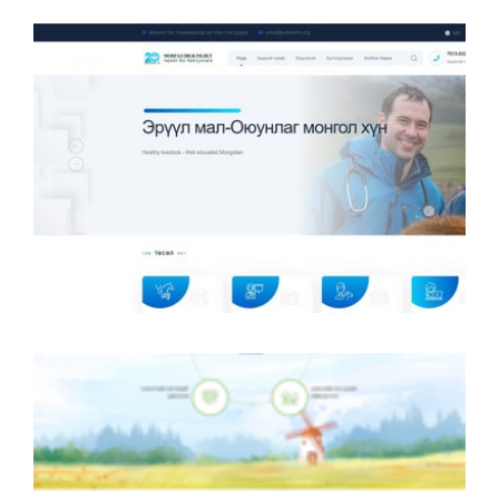
Сутайн Буянт ХХК
Гэрийн Тэжээвэр Амьтад, Мал Эмнэлгийн Вэб
Сайт