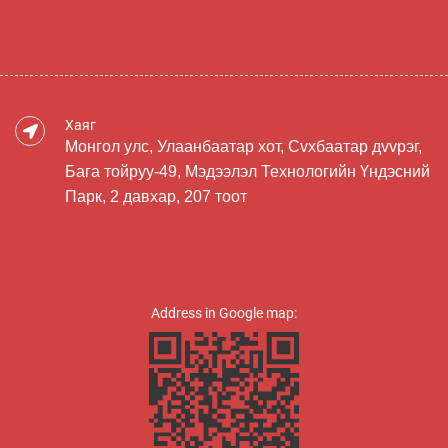
Хаяг
Монгол улс, Улаанбаатар хот, Сvхбаатар дvvрэг,
Бага тойруу-49, Мэдээлэл Технологийн Үндэсний
Парк, 2 давхар, 207 тоот
Address in Google map: