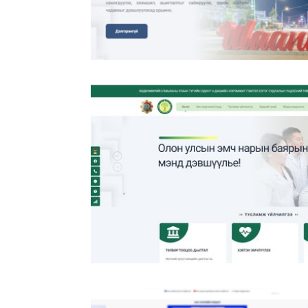
Нийслэлийн Өмчийн Харилцааны Газа