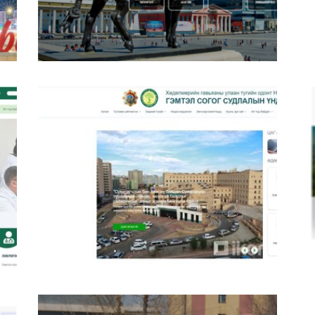
р
Нийслэлийн Эрүүл Мэндийн Газар