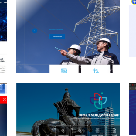
Ричвелл Инженеринг ХХК