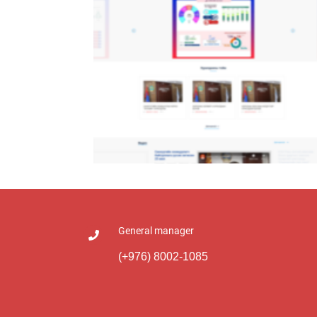
Гэмтэл Согог Судлалын Үндэсний Төв
General manager
Монгол Улсын Санхүүгийн Зохицуулах
(+976) 8002-1085
Хороо