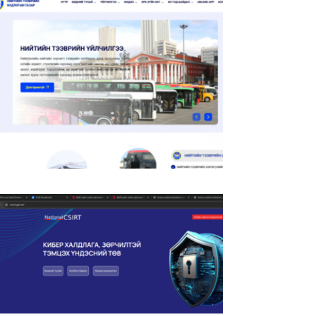
Нийтийн Тээврийн Бодлогын Газар