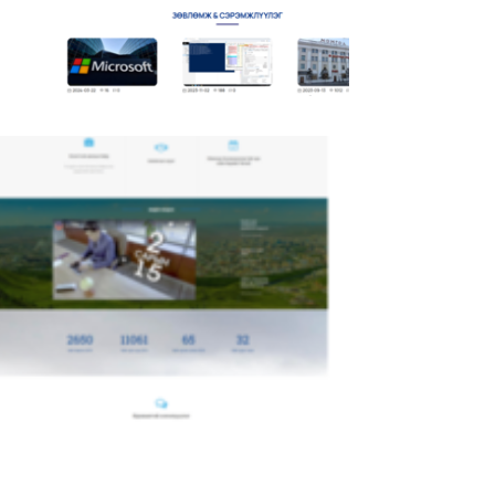
Кибер Халдлага Зөрчилтэй Тэмцэх
Үндэсний Төв