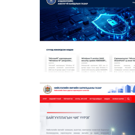
Мэдээллийн Аюулгүй Байдлын Газар