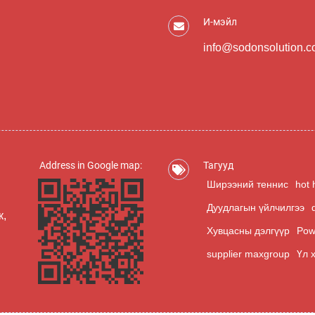
И-мэйл
info@sodonsolution.
Address in Google map:
Тагууд
Ширээний теннис
hot 
Дуудлагын үйлчилгээ
к,
Хувцасны дэлгүүр
Pow
supplier maxgroup
Үл 