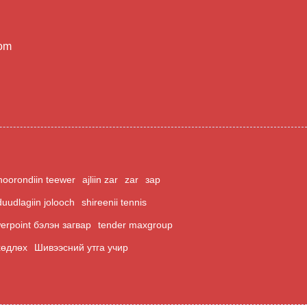
com
hoorondiin teewer
ajliin zar
zar
зар
duudlagiin jolooch
shireenii tennis
erpoint бэлэн загвар
tender maxgroup
хөдлөх
Шивээсний утга учир