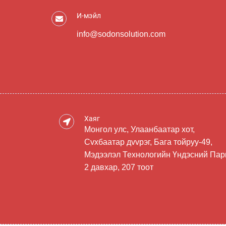
И-мэйл
info@sodonsolution.com
Хаяг
Монгол улс, Улаанбаатар хот,
Сvхбаатар дvvрэг, Бага тойруу-49,
Мэдээлэл Технологийн Үндэсний Пар
2 давхар, 207 тоот