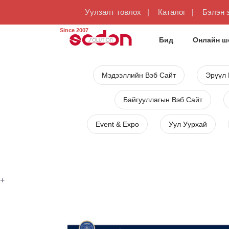
Уулзалт товлох
Каталог
Бэлэн 
Since 2007
Бид
Онлайн ш
Мэдээллийн Вэб Сайт
Эрүүл
Байгууллагын Вэб Сайт
Event & Expo
Уул Уурхай
+