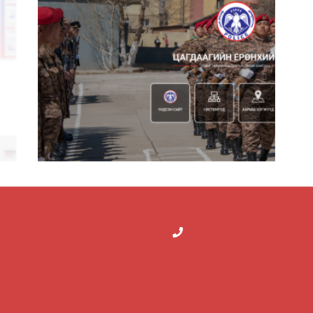
Гэмтэл Согог Судлалын Үндэсний Төв
Цагдаагийн Ерөнхий Газар