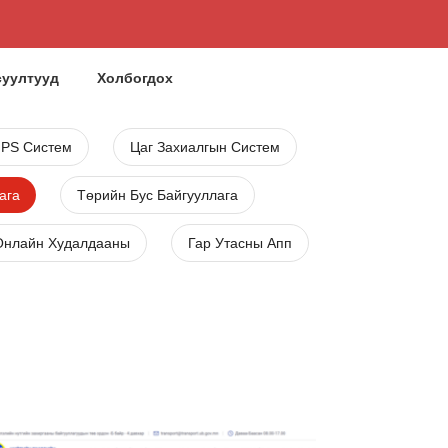
суултууд
Холбогдох
GPS Систем
Цаг Захиалгын Систем
ага
Төрийн Бус Байгууллага
Онлайн Худалдааны
Гар Утасны Апп