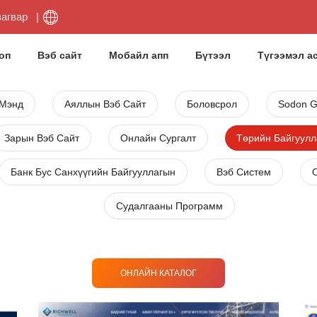
загвар
оп
Вэб сайт
Мобайл апп
Бүтээл
Түгээмэл а
 Мэнд
Аяллын Вэб Сайт
Боловсрол
Sodon 
Зарын Вэб Сайт
Онлайн Сургалт
Төрийн Байгуулл
Банк Бус Санхүүгийн Байгууллагын
Вэб Систем
Судалгааны Программ
ОНЛАЙН КАТАЛОГ