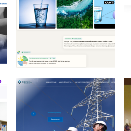
Gsbcapital.mn
Glob