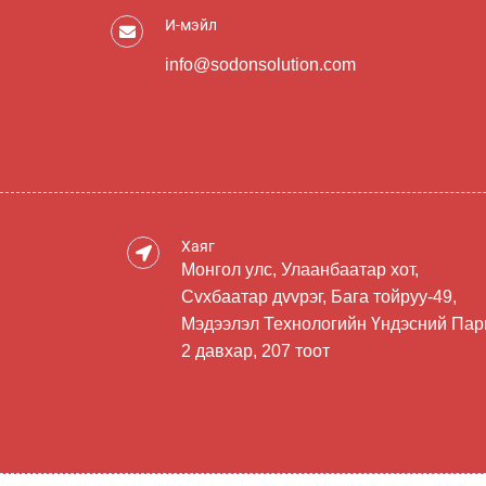
И-мэйл
info@sodonsolution.com
Хаяг
Монгол улс, Улаанбаатар хот,
Сvхбаатар дvvрэг, Бага тойруу-49,
Мэдээлэл Технологийн Үндэсний Пар
2 давхар, 207 тоот