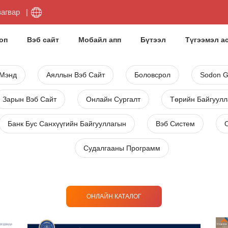
загвар
оп
Вэб сайт
Мобайл апп
Бүтээл
Түгээмэл а
 Мэнд
Аяллын Вэб Сайт
Боловсрол
Sodon 
Зарын Вэб Сайт
Онлайн Сургалт
Төрийн Байгуулл
Банк Бус Санхүүгийн Байгууллагын
Вэб Систем
Судалгааны Программ
ОНЛАЙН КАТАЛОГ