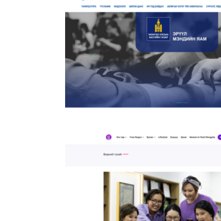
Https://www.soliltsoo.mn/
Улсын Нэгдүгээр Төв Эмнэлэг