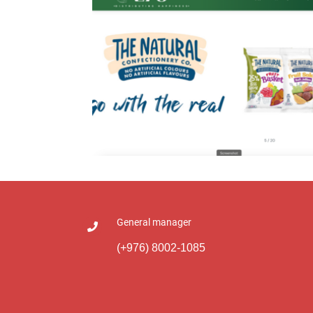
Нийтийн Тээврийн Бодлогын Газар
General manager
(+976) 8002-1085
EFS