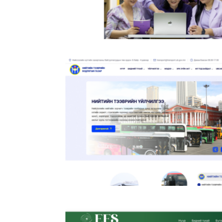
Эмэгтэйчүүдэд Зориулсан Мэдлэг,
Мэдээллийн Итгэлтэй Эх Сурвалж,