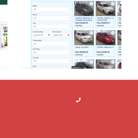
Mglbar.mn
Сонака ХХК-Ийн Вэб Сайт