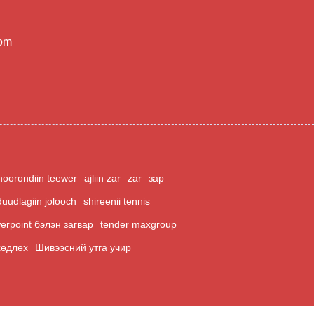
com
hoorondiin teewer
ajliin zar
zar
зар
duudlagiin jolooch
shireenii tennis
erpoint бэлэн загвар
tender maxgroup
хөдлөх
Шивээсний утга учир