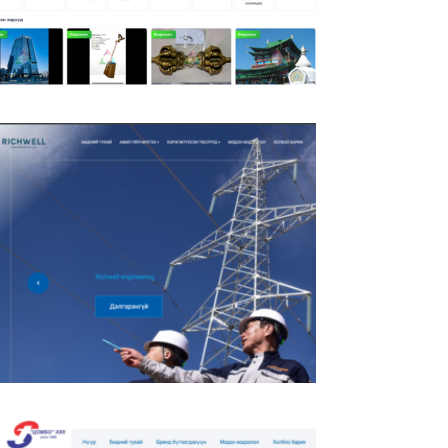
Soliltsoo.mn