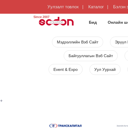
Уулзалт товлох
Каталог
Бэлэн 
Since 2007
Бид
Онлайн ш
Мэдээллийн Вэб Сайт
Эрүүл
Байгууллагын Вэб Сайт
Event & Expo
Уул Уурхай
+