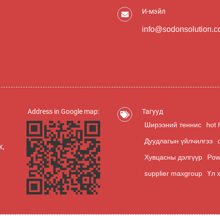
И-мэйл
info@sodonsolution.
Address in Google map:
Тагууд
Ширээний теннис
hot 
Дуудлагын үйлчилгээ
к,
Хувцасны дэлгүүр
Pow
supplier maxgroup
Үл 