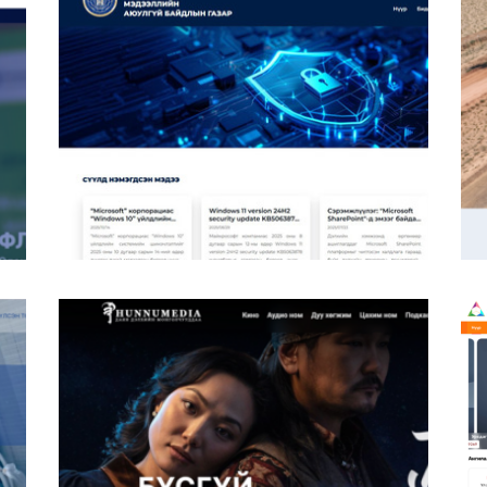
Мэдээллийн Аюулгүй Байдлын Газар