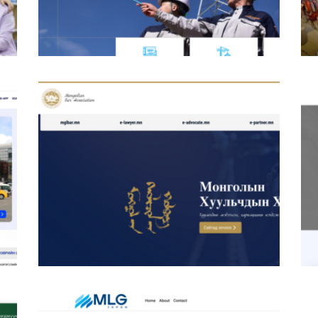
Ричвелл Инженеринг ХХК