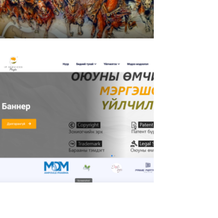
“Тэнүүний Хөндий Консалтинг” ХХК