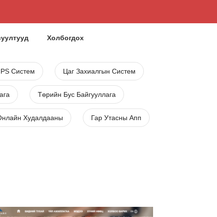
суултууд
Холбогдох
GPS Систем
Цаг Захиалгын Систем
ага
Төрийн Бус Байгууллага
Онлайн Худалдааны
Гар Утасны Апп