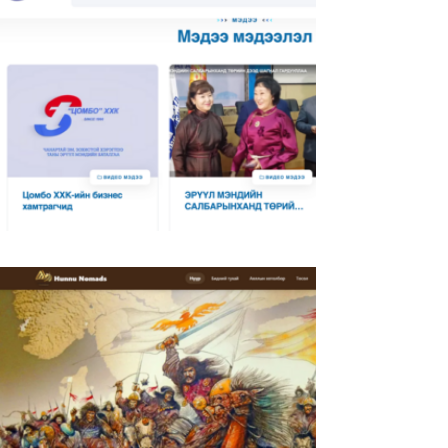
"Ричвелл Инженеринг" ХХК
Https://www.tsombo.mn/