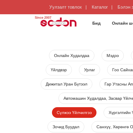
Уулзалт товлох
Каталог
Бэлэн 
Since 2007
Бид
Онлайн ш
Онлайн Худалдаа
Мэдээ
Үйлдвэр
Урлаг
Гоо Сайха
Дижитал Уран Бүтээл
Гар Утасны А
Автомашин Худалдаа, Засвар Үйлч
Сүлжээ Үйлчилгээ
Хүргэлтийн 
Зочид Буудал
Санхүү, Хөрөнгө О