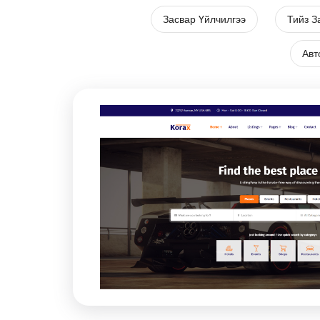
Засвар Үйлчилгээ
Тийз З
Авт