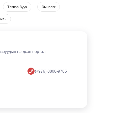
Тээвэр Зууч
Эмнэлэг
йхан
азруудын нэгдсэн портал
(+976) 8808-9785