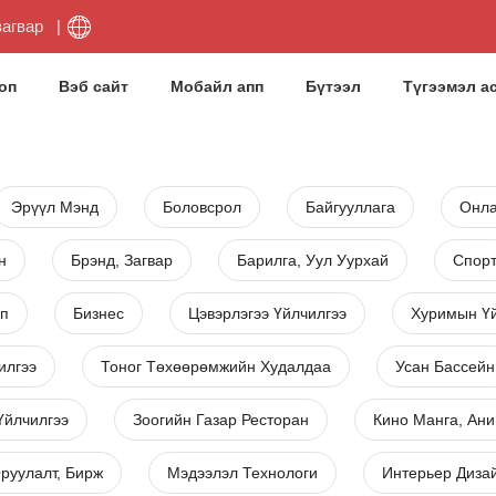
загвар
оп
Вэб сайт
Мобайл апп
Бүтээл
Түгээмэл а
Эрүүл Мэнд
Боловсрол
Байгууллага
Онла
н
Брэнд, Загвар
Барилга, Уул Уурхай
Спор
пп
Бизнес
Цэвэрлэгээ Үйлчилгээ
Хуримын Үй
илгээ
Тоног Төхөөрөмжийн Худалдаа
Усан Бассейн
Үйлчилгээ
Зоогийн Газар Ресторан
Кино Манга, Ани
руулалт, Бирж
Мэдээлэл Технологи
Интерьер Диза