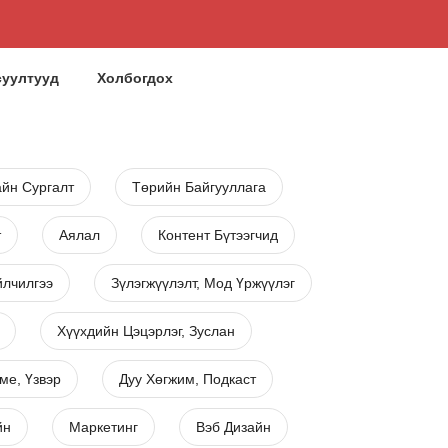
суултууд
Холбогдох
йн Сургалт
Төрийн Байгууллага
т
Аялал
Контент Бүтээгчид
лчилгээ
Зүлэгжүүлэлт, Мод Үржүүлэг
Хүүхдийн Цэцэрлэг, Зуслан
ме, Үзвэр
Дуу Хөгжим, Подкаст
йн
Маркетинг
Вэб Дизайн