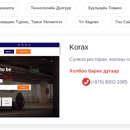
ахиалга
Технологийн Дэлгүүр
Хуульзүйн Товчоо
омашин Түрээс, Такси Үйлчилгээ
Үл Хөдлөх
Гоо Са
Korax
Сүлжээ ресторан, хоолны г
Холбоо барих дугаар
(+976) 8002-1085