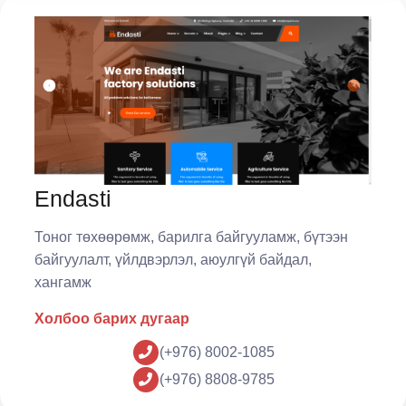
Endasti
Тоног төхөөрөмж, барилга байгууламж, бүтээн
байгуулалт, үйлдвэрлэл, аюулгүй байдал,
хангамж
Холбоо барих дугаар
(+976) 8002-1085
(+976) 8808-9785