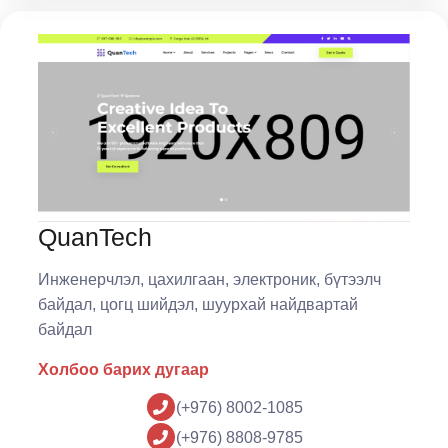
QuanTech
Инженерчлэл, цахилгаан, электроник, бүтээлч
байдал, цогц шийдэл, шуурхай найдвартай
байдал
Холбоо барих дугаар
(+976) 8002-1085
(+976) 8808-9785