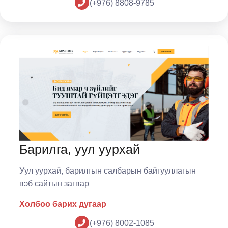
(+976) 8808-9785
Барилга, уул уурхай
Уул уурхай, барилгын салбарын байгууллагын
вэб сайтын загвар
Холбоо барих дугаар
(+976) 8002-1085