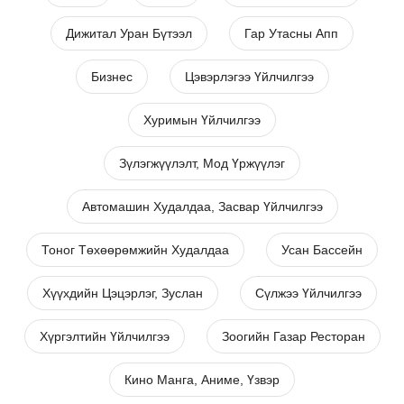
Дижитал Уран Бүтээл
Гар Утасны Апп
Бизнес
Цэвэрлэгээ Үйлчилгээ
Хуримын Үйлчилгээ
Зүлэгжүүлэлт, Мод Үржүүлэг
Автомашин Худалдаа, Засвар Үйлчилгээ
Тоног Төхөөрөмжийн Худалдаа
Усан Бассейн
Хүүхдийн Цэцэрлэг, Зуслан
Сүлжээ Үйлчилгээ
Хүргэлтийн Үйлчилгээ
Зоогийн Газар Ресторан
Кино Манга, Аниме, Үзвэр