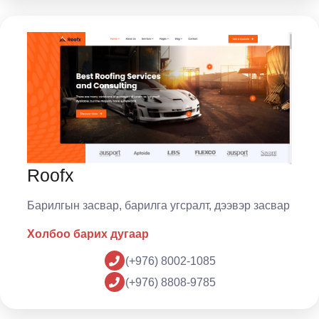
Roofx
Барилгын засвар, барилга угсралт, дээвэр засвар
Холбоо барих дугаар
(+976) 8002-1085
(+976) 8808-9785