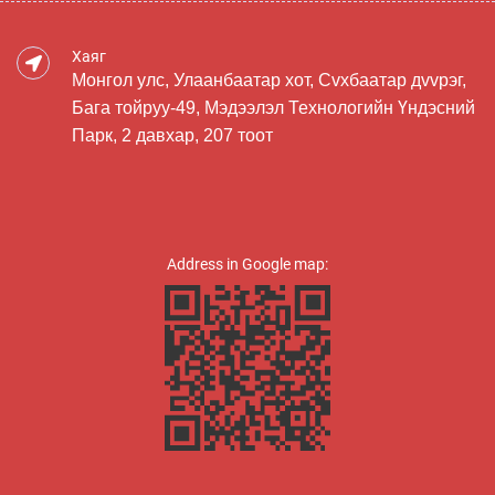
Хаяг
Монгол улс, Улаанбаатар хот, Сvхбаатар дvvрэг,
Бага тойруу-49, Мэдээлэл Технологийн Үндэсний
Парк, 2 давхар, 207 тоот
Address in Google map: