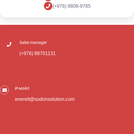
(+976) 8808-9785
General manager
(+976) 8002-1085
И-мэйл
info@sodonsolution.com