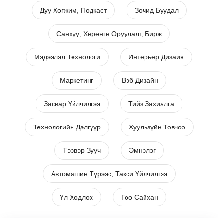
Дуу Хөгжим, Подкаст
Зочид Буудал
Санхүү, Хөрөнгө Оруулалт, Бирж
Мэдээлэл Технологи
Интерьер Дизайн
Маркетинг
Вэб Дизайн
Засвар Үйлчилгээ
Тийз Захиалга
Технологийн Дэлгүүр
Хуульзүйн Товчоо
Тээвэр Зууч
Эмнэлэг
Автомашин Түрээс, Такси Үйлчилгээ
Үл Хөдлөх
Гоо Сайхан