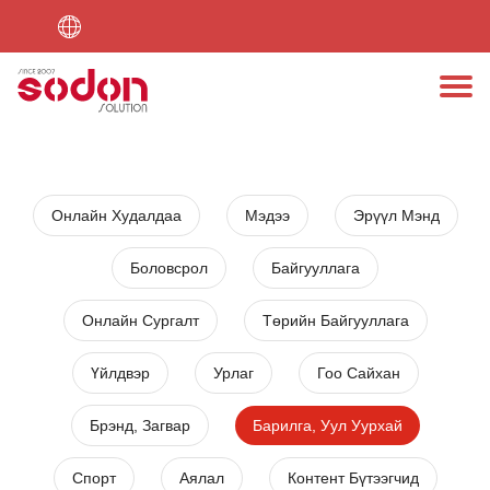
Түгээмэл асуултууд
Онлайн шоп
Мобайл апп
Холбогдох
Вэб сайт
Бүтээл
Бид
Онлайн Худалдаа
Мэдээ
Эрүүл Мэнд
Боловсрол
Байгууллага
Онлайн Сургалт
Төрийн Байгууллага
Үйлдвэр
Урлаг
Гоо Сайхан
Брэнд, Загвар
Барилга, Уул Уурхай
Спорт
Аялал
Контент Бүтээгчид