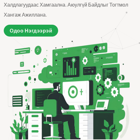
Халдлагуудаас Хамгаална. Аюулгүй Байдлыг Тогтмол
Хангаж Ажиллана.
Одоо Нэгдээрэй