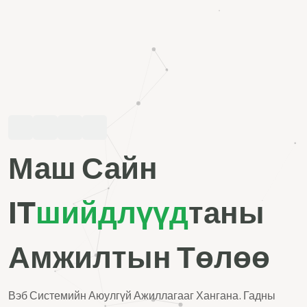
Маш Сайн
IT
Шийдлүүд
Таны
Амжилтын Төлөө
Вэб Системийн Аюулгүй Ажиллагааг Хангана. Гадны