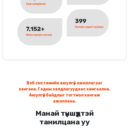
Вэб системийн аюулгүй ажиллагааг
хангана. Гадны халдлагуудаас хамгаална.
Аюулгүй байдлыг тогтмол хангаж
ажиллана.
Манай түншүүдтэй
танилцана уу