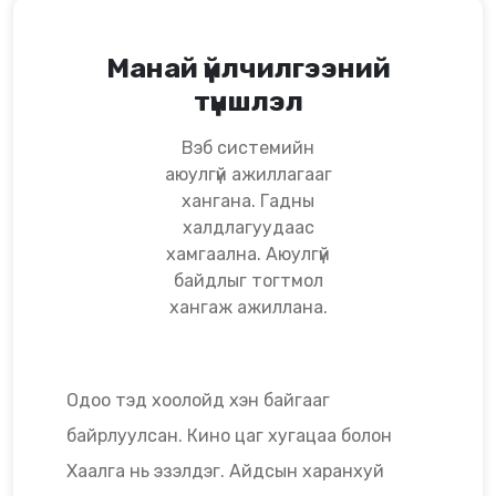
Манай үйлчилгээний
түншлэл
Вэб системийн
аюулгүй ажиллагааг
хангана. Гадны
халдлагуудаас
хамгаална. Аюулгүй
байдлыг тогтмол
хангаж ажиллана.
Одоо тэд хоолойд хэн байгааг
байрлуулсан. Кино цаг хугацаа болон
Хаалга нь эзэлдэг. Айдсын харанхуй