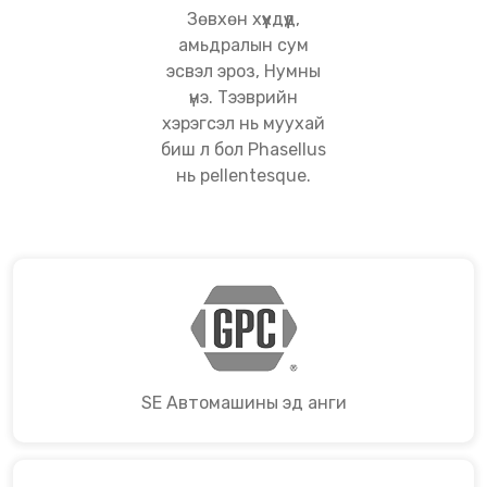
Зөвхөн хүүхдүүд,
амьдралын сум
эсвэл эроз, Нумны
үнэ. Тээврийн
хэрэгсэл нь муухай
биш л бол Phasellus
нь pellentesque.
SE Автомашины эд анги