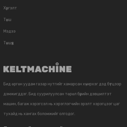
Хүргэлт
Түнш
Мэдээ
Түншүүд
Бид өргөн уудам газар нутгийг хамарсан хүчирхэг дэд бүтцээр
дэмжигддэг. Бид суурилуулсан төрөл бүрийн дэвшилтэт
машин, багаж хэрэгсэл нь хэрэглэгчийн эрэлт хэрэгцээг цаг
тухайд нь хангах боломжийг олгодог.