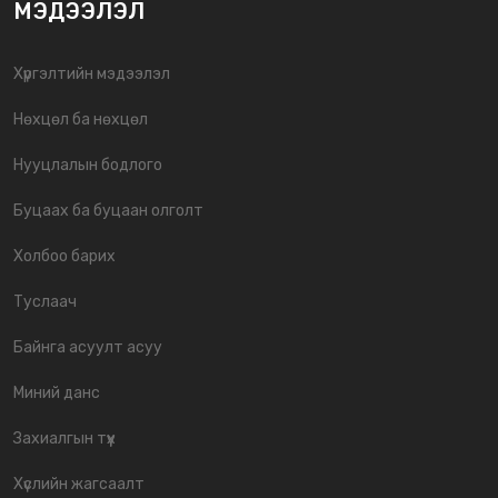
МЭДЭЭЛЭЛ
Хүргэлтийн мэдээлэл
Нөхцөл ба нөхцөл
Нууцлалын бодлого
Буцаах ба буцаан олголт
Холбоо барих
Туслаач
Байнга асуулт асуу
Миний данс
Захиалгын түүх
Хүслийн жагсаалт