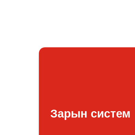
лгын
Зарын систем