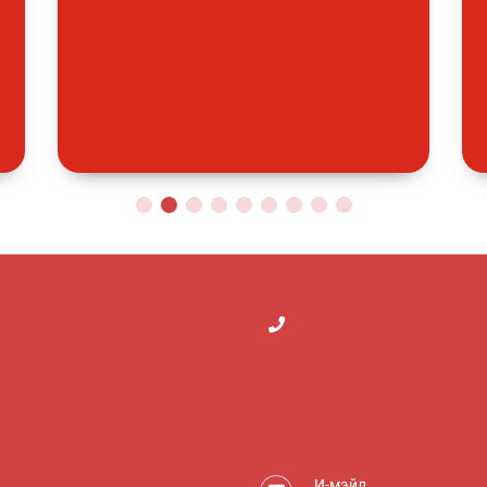
И-мэйл