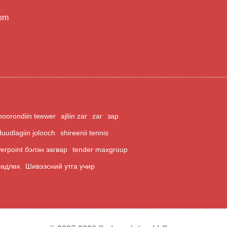
com
hoorondiin teewer
ajliin zar
zar
зар
duudlagiin jolooch
shireenii tennis
erpoint бэлэн загвар
tender maxgroup
хөдлөх
Шивээсний утга учир