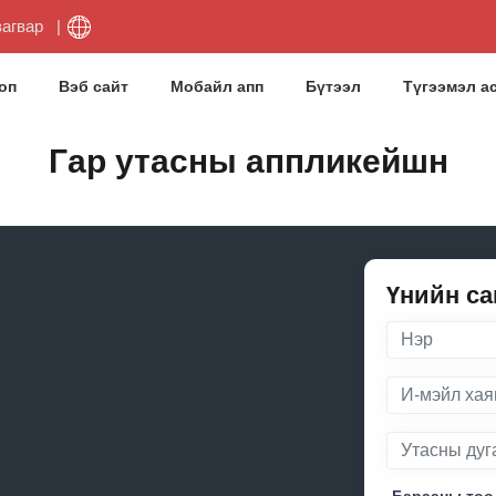
загвар
оп
Вэб сайт
Мобайл апп
Бүтээл
Түгээмэл а
Гар утасны аппликейшн
Үнийн са