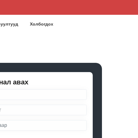
суултууд
Холбогдох
нал авах