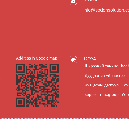
info@sodonsolution.
Address in Google map:
Тагууд
Ширээний теннис
hot 
Дуудлагын үйлчилгээ
к,
Хувцасны дэлгүүр
Pow
supplier maxgroup
Үл 