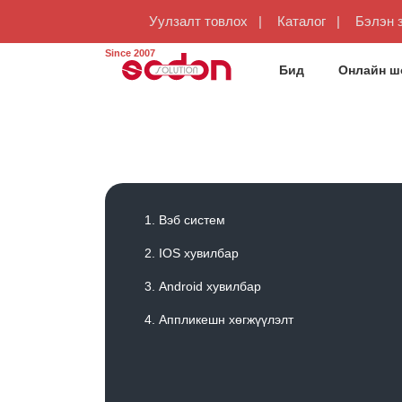
Уулзалт товлох
Каталог
Бэлэн 
Since 2007
Бид
Онлайн ш
Вэб систем
IOS хувилбар
Android хувилбар
Аппликешн хөгжүүлэлт