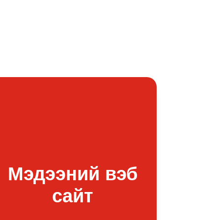
Мэдээний вэб
Ба
сайт