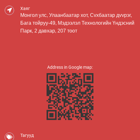
Хаяг
Монгол улс, Улаанбаатар хот, Сvхбаатар дvvрэг,
Бага тойруу-49, Мэдээлэл Технологийн Үндэсний
Парк, 2 давхар, 207 тоот
Address in Google map:
Тагууд