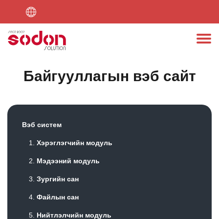
Түгээмэл асуултууд
Онлайн шоп
Мобайл апп
Холбогдох
Вэб сайт
Бүтээл
Бид
Байгууллагын вэб сайт
Вэб систем
Хэрэглэгчийн модуль
Мэдээний модуль
Зургийн сан
Файлын сан
Нийтлэлчийн модуль